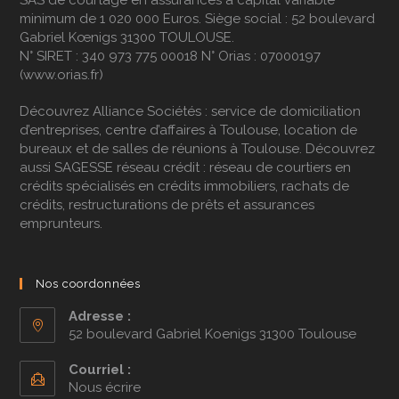
SAS de courtage en assurances à capital variable
Prênéo audite chaque dossier en comparant
minimum de 1 020 000 Euros. Siège social : 52 boulevard
plus de 50 offres d’assurances de prêt afin de
Gabriel Kœnigs 31300 TOULOUSE.
permettre à ses clients de bénéficier la
N° SIRET : 340 973 775 00018 N° Orias : 07000197
meilleure offre du marché.
(
www.orias.fr
)
La LOI LEMOINE récemment entrée en vigueur
Découvrez
Alliance Sociétés
: service de domiciliation
permet aux clients de changer d’assurance de prêt
d’entreprises, centre d’affaires à Toulouse, location de
à tout moment. Fort d’une compétence très
bureaux et de salles de réunions à Toulouse. Découvrez
développée sur le sujet,
Prênéo
souhaite axer un
aussi
SAGESSE réseau crédit
: réseau de courtiers en
fort développement sur l’accompagnement de la
crédits spécialisés en
crédits immobiliers
,
rachats de
clientèle à la recherche d’une nouvelle assurance
crédits
,
restructurations de prêts
et
assurances
de prêt.
emprunteurs
.
L
’assurance IARD des particuliers
(auto, moto,
habitation, complémentaire santé, protection
Nos coordonnées
juridique,
garantie
des accidents de la vie…) :
Prênéo accompagne et conseille les
Adresse :
particuliers dans le choix de leurs assurances,
52 boulevard Gabriel Koenigs 31300 Toulouse
de la mise en place de leurs contrats à la
gestion de leurs sinistres s’ils surviennent.
Courriel :
Nous écrire
Le cabinet travaille en grande partie à distance,