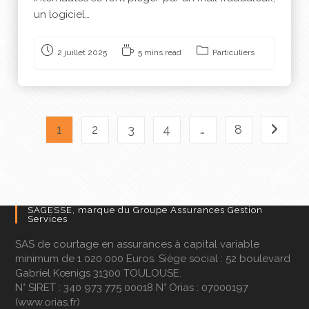
un logiciel…
2 juillet 2025
5 mins read
Particuliers
1
2
3
4
…
8
SAGESSE, marque du Groupe Assurances Gestion
Services
SAS de courtage en assurances à capital variable
minimum de 1 020 000 Euros. Siège social : 52 boulevard
Gabriel Kœnigs 31300 TOULOUSE.
N° SIRET : 340 973 775 00018 N° Orias : 07000197
(
www.orias.fr
)