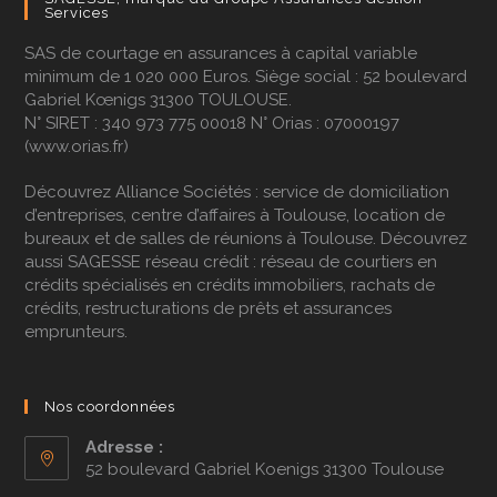
Services
SAS de courtage en assurances à capital variable
minimum de 1 020 000 Euros. Siège social : 52 boulevard
Gabriel Kœnigs 31300 TOULOUSE.
N° SIRET : 340 973 775 00018 N° Orias : 07000197
(
www.orias.fr
)
Découvrez
Alliance Sociétés
: service de domiciliation
d’entreprises, centre d’affaires à Toulouse, location de
bureaux et de salles de réunions à Toulouse. Découvrez
aussi
SAGESSE réseau crédit
: réseau de courtiers en
crédits spécialisés en
crédits immobiliers
,
rachats de
crédits
,
restructurations de prêts
et
assurances
emprunteurs
.
Nos coordonnées
Adresse :
52 boulevard Gabriel Koenigs 31300 Toulouse