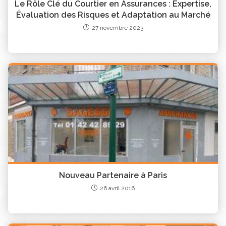
chiffre d’affaires mensuel moyen sur 2019
.
Le Rôle Clé du Courtier en Assurances : Expertise,
Évaluation des Risques et Adaptation au Marché
Comment bénéficier de cette aide ?
27 novembre 2023
L’activité de votre entreprise est impactée par le
Coronavirus COVID-19?
Découvrez les mesures de soutien et les
contacts utiles pour vous accompagner
Nouveau Partenaire à Paris
26 avril 2016