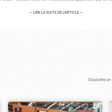
— LIRE LA SUITE DE L'ARTICLE —
s concernés par cette réforme. Dans une seconde partie, nous p
rons pourquoi ce texte à vu le jour.
orme du courtage?
Souscrire un 