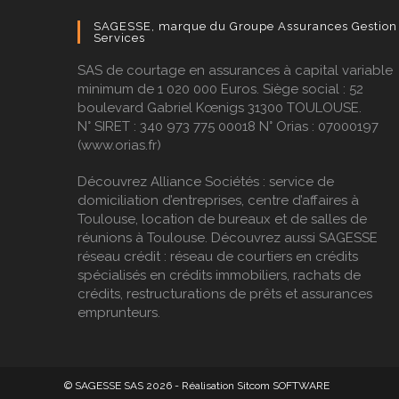
SAGESSE, marque du Groupe Assurances Gestion
Services
SAS de courtage en assurances à capital variable
minimum de 1 020 000 Euros. Siège social : 52
boulevard Gabriel Kœnigs 31300 TOULOUSE.
N° SIRET : 340 973 775 00018 N° Orias : 07000197
(
www.orias.fr
)
Découvrez
Alliance Sociétés
: service de
domiciliation d’entreprises, centre d’affaires à
Toulouse, location de bureaux et de salles de
réunions à Toulouse. Découvrez aussi
SAGESSE
réseau crédit
: réseau de courtiers en crédits
spécialisés en
crédits immobiliers
,
rachats de
crédits
,
restructurations de prêts
et
assurances
emprunteurs
.
© SAGESSE SAS 2026 - Réalisation
Sitcom SOFTWARE