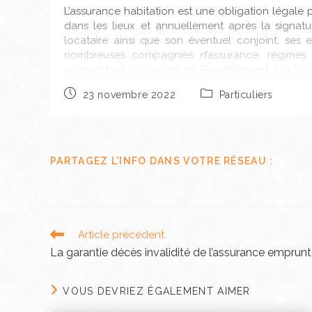
L’assurance habitation est une obligation légale po
dans les lieux et annuellement après la signa
locataire ainsi que son éventuel conjoint, s
nombreuses compagnies d’assurance, régimes d’
augmentant la couverture. Parallèlement à la lo
trouver les
meilleures conditions
et tarifs d’assu
23 novembre 2022
Particuliers
différentes offres du marché et ainsi réaliser des 
Passer par les services d’un
adaptée
PARTAGEZ L'INFO DANS VOTRE RÉSEAU :
Le courtier en assurance vous donne un aperçu 
assurances devra recueillir un certain nombre d’inf
protections nécessaires.
Article précédent
Votre courtier en assurances vous remettra imméd
La garantie décès invalidité de l’assurance emprunt
l’assurance responsabilité civile, vous pouvez as
déterminer les franchises. Grace aux services de v
VOUS DEVRIEZ ÉGALEMENT AIMER
Avec l’évolution des lois et des marchés, l’inflat