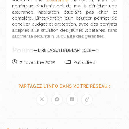
souscrire une
assurance
habitation. Mais de
nombreux étudiants ont du mal à dénicher une
assurance habitation étudiant pas cher et
complète. L’intervention d’un courtier permet de
concilier budget et protection, avec des contrats
adaptés à la situation des jeunes locataires, sans
sacrifier la sécurité ni la qualité des garanties.
Pourquoi une assurance
— LIRE LA SUITE DE L'ARTICLE —
habitation est-elle
7 novembre 2025
Particuliers
obligatoire pour les
étudiants ?
PARTAGEZ L'INFO DANS VOTRE RÉSEAU :
L’assurance habitation n’est pas facultative : elle est
obligatoire pour tout locataire d’un logement
meublé ou non. Elle couvre les dommages causés
à autrui et les sinistres du logement (dégât des
eaux, incendie,
bris de glace
). En cas de
sinistre
, le
locataire
assuré
n’a pas à supporter seul le prix des