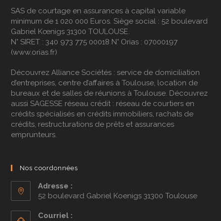
inutiles pour ne pas alourdir la facture.
SAS de courtage en assurances à capital variable
minimum de 1 020 000 Euros. Siège social : 52 boulevard
Passer par un courtier pour
Gabriel Kœnigs 31300 TOULOUSE.
N° SIRET : 340 973 775 00018 N° Orias : 07000197
souscrire une assurance
(
www.orias.fr
)
logement étudiant pas cher
Découvrez
Alliance Sociétés
: service de domiciliation
d’entreprises, centre d’affaires à Toulouse, location de
Le courtier est un acteur essentiel pour trouver une
bureaux et de salles de réunions à Toulouse. Découvrez
assurance habitation étudiant pas cher. À l’inverse
aussi
SAGESSE réseau crédit
: réseau de courtiers en
des comparateurs automatiques, il étudie le profil
crédits spécialisés en
crédits immobiliers
,
rachats de
du jeune assuré : type de logement, durée de
crédits
,
restructurations de prêts
et
assurances
location, risques de la zone géographique. Grâce
emprunteurs
.
à sa connaissance du marché et des assureurs, il
négocie des tarifs avantageux tout en assurant
une couverture optimale. En cas de sinistre, le
Nos coordonnées
courtier assiste l’assuré dans la déclaration et le
suivi du dossier. Son rôle est de protéger les
Adresse :
intérêts de son client et de faciliter toutes les
52 boulevard Gabriel Koenigs 31300 Toulouse
démarches, de la souscription à la
résiliation
.
Courriel :