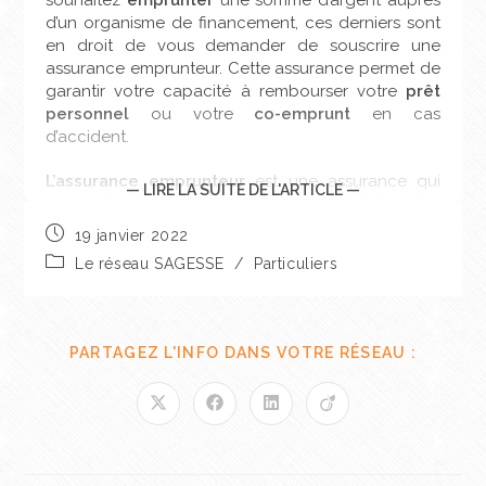
souhaitez
emprunter
une somme d’argent auprès
d’un organisme de financement, ces derniers sont
en droit de vous demander de souscrire une
assurance emprunteur. Cette assurance permet de
garantir votre capacité à rembourser votre
prêt
personnel
ou votre
co-emprunt
en cas
d’accident.
L’assurance emprunteur
est une assurance qui
— LIRE LA SUITE DE L'ARTICLE —
couvre les risques liés au remboursement de votre
emprunt. En cas d’
accident de la vie
. Par exemple,
19 janvier 2022
dans le cas où vous perdez votre emploi, cette
Le réseau SAGESSE
/
Particuliers
perte d’emploi impacterait votre capacité
à
rembourser
. En effet, dans la mesure ou votre
rémunération mensuelle diminuerait vous auriez
plus de difficulté à payer votre crédit. C’est à ce
PARTAGEZ L'INFO DANS VOTRE RÉSEAU :
moment que l’assurance emprunteur entre en jeu.
Elle va apporter un soutien financier à l’
assuré
en
payant une partie ou la totalité des mensualités sur
une période. L’assurance emprunteur va
également concerner les risques comme la perte
d’autonomie, l’incapacité, l’invalidité de travail ou