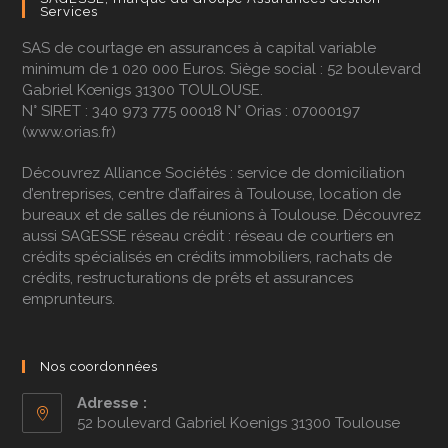
Notre
expertise
de longue date nous à permis de
Services
développer une place de leader sur le marché du
SAS de courtage en assurances à capital variable
courtage et de créer de fortes relations avec les
minimum de 1 020 000 Euros. Siège social : 52 boulevard
fournisseurs d’assurances pour proposer à nos
Gabriel Kœnigs 31300 TOULOUSE.
clients des contrats d’assurances au
meilleur prix
.
N° SIRET : 340 973 775 00018 N° Orias : 07000197
Nous avons développé ces dernières années un
(
www.orias.fr
)
large
réseau d’affiliés
. Cette stratégie a pour
Découvrez
Alliance Sociétés
: service de domiciliation
objectif d’être toujours plus proche de vous et
d’entreprises, centre d’affaires à Toulouse, location de
vous accompagner dans vos recherches de
bureaux et de salles de réunions à Toulouse. Découvrez
contrats d’assurances en intégrant des courtiers
aussi
SAGESSE réseau crédit
: réseau de courtiers en
qualifiés
qui respectent leurs
obligations
.
crédits spécialisés en
crédits immobiliers
,
rachats de
travailler en collaboration avec des assureurs
crédits
,
restructurations de prêts
et
assurances
prestigieux est notre priorité afin de vous assurer
emprunteurs
.
une qualité de service haut de gamme. Nous
travaillons avec de nombreux assureurs, par
exemple,
UGIP
,
APIVIA
,
Swisslife
,
Assuréa
,
AFI
, etc…
Nos coordonnées
Adresse :
JE DÉCOUVRE LA SOLUTION D’ASSURANCE
52 boulevard Gabriel Koenigs 31300 Toulouse
EMPRUNTEUR SAGESSE