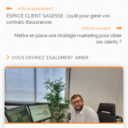
même le décès.
Article précédent
ESPACE CLIENT SAGESSE : L’outil pour gérer vos
Couvrir les risques liés à
contrats d’assurances
votre crédit immobilier​
Article suivant
Mettre en place une stratégie marketing pour cibler
ses clients ?
VOUS DEVRIEZ ÉGALEMENT AIMER
L’assurance de prêt, également appelée
« assurance emprunteur » consiste à
couvrir les
risques liés à votre crédit immobilier
(perte
d’emploi, incapacité temporaire de travail, décès…)